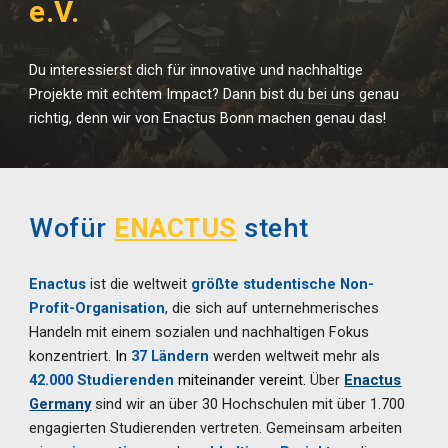
e.V.
Du interessierst dich für innovative und nachhaltige
Projekte mit echtem Impact? Dann bist du bei uns genau
richtig, denn wir von Enactus Bonn machen genau das!
Wofür
ENACTUS
steht
Enactus
ist die weltweit
größte studentische Non-
Profit-Organisation
, die sich auf unternehmerisches
Handeln mit einem sozialen und nachhaltigen Fokus
konzentriert.
In
37 Ländern
werden weltweit mehr als
42.000 Studierenden
miteinander vereint.
Über
Enactus
Germany
sind wir an über 30 Hochschulen mit über 1.700
engagierten Studierenden vertreten. Gemeinsam arbeiten